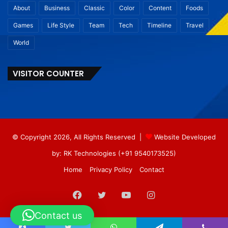
About
Business
Classic
Color
Content
Foods
Games
Life Style
Team
Tech
Timeline
Travel
World
VISITOR COUNTER
© Copyright 2026, All Rights Reserved |
Website Developed
by: RK Technologies (+91 9540173525)
Home
Privacy Policy
Contact
Facebook
Twitter
YouTube
Instagram
Contact us