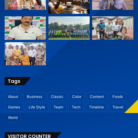
Tags
About
Business
Classic
Color
Content
Foods
Games
Life Style
Team
Tech
Timeline
Travel
World
VISITOR COUNTER