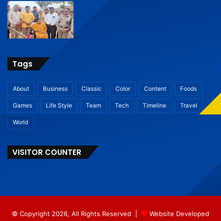
Tags
About
Business
Classic
Color
Content
Foods
Games
Life Style
Team
Tech
Timeline
Travel
World
VISITOR COUNTER
© Copyright 2026, All Rights Reserved |
Website Developed