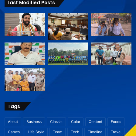
Last Modified Posts
Tags
About
Business
Classic
Color
Content
Foods
Games
Life Style
Team
Tech
Timeline
Travel