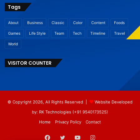
Tags
About
Business
Classic
Color
Content
Foods
Games
Life Style
Team
Tech
Timeline
Travel
World
VISITOR COUNTER
© Copyright 2026, All Rights Reserved |
Website Developed
by: RK Technologies (+91 9540173525)
Home
Privacy Policy
Contact
Facebook
Twitter
YouTube
Instagram