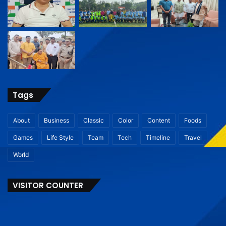
Tags
About
Business
Classic
Color
Content
Foods
Games
Life Style
Team
Tech
Timeline
Travel
World
VISITOR COUNTER