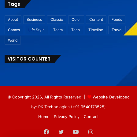
Tags
About
Business
Classic
Color
Content
Foods
Games
Life Style
Team
Tech
Timeline
Travel
World
VISITOR COUNTER
© Copyright 2026, All Rights Reserved |
Website Developed
by: RK Technologies (+91 9540173525)
Home
Privacy Policy
Contact
Facebook
Twitter
YouTube
Instagram